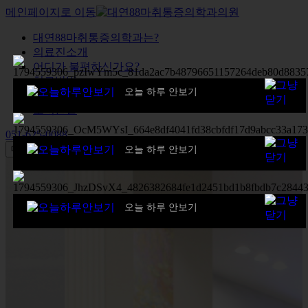
메인페이지로 이동
대연88마취통증의학과는?
의료진소개
어디가 불편하신가요?
치료방법
오늘 하루 안보기
장비 및 시설소개
오시는길
051-625-0088
메뉴
오늘 하루 안보기
오늘 하루 안보기