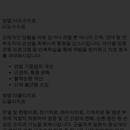
염증, 통증 완화
염증, 통증 완화
염증, 통증 완화
혈액순환 개선
혈액순환 개선
혈액순환 개선
방법 01
도수치료
신체적인 정렬을 바로 잡거나 관절 뿐 아니라 근육, 인대 등 연
부조직의 손상을 회복시켜 통증을 감소시킵니다. 개인별 맞춤
운동 프로그램 등 반복학습을 통해 재발을 방지하고 치료 효과
를 극대화시킵니다.
관절 가동범위 개선
근경직, 통증 완화
혈액순환 개선
신체 불균형 조정
방법 02
물리치료
온열 및 한랭치료, 전기치료, 레이저치료, 기계치료 등 병변 부
위에 적절히 적용하여 염증 및 근 긴장의 완화, 순환 증진 등 손
상된 조직과 기능을 회복시킵니다. 근골격계 질환의 증상개선