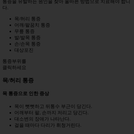
통증을 유발하는 원인을 찾아 올바른 방법으로 치료해야 합니
다.
목/허리 통증
어깨/팔꿈치 통증
무릎 통증
발/발목 통증
손/손목 통증
대상포진
통증부위를
클릭하세요
목/허리 통증
목 통증으로 인한 증상
목이 뻣뻣하고 뒤통수 부근이 당긴다.
어깨부터 팔, 손까지 저리고 당긴다.
대소변의 장애가 나타난다.
걸을 때마다 다리가 휘청거린다.