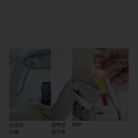
DNA
주사치
인대증
주사
료
식치료
(프롤
로)
PRP
충
신경차
정맥영
단술
양치료