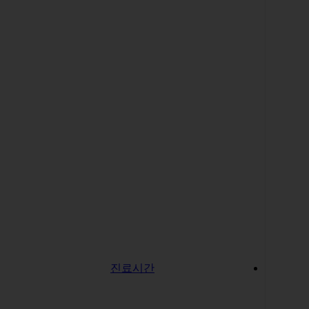
체외충격파(제우스웨이브)
초점 범위, 침투 깊이를 자유롭게 조절할 수 있어 더욱 높은 효
과를 기대할 수 있으며 근육이완, 조직의 재생, 염증 제거에 효
과적인 치료로 다양한 근골격계 질환에 활용됩니다.
Daeyeon 88 Pain Clinic
시설소개
진료시간