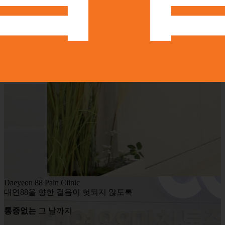
Daeyeon 88 Pain Clinic
대연88을 향한 걸음이 헛되지 않도록
통증없는
그 날까지